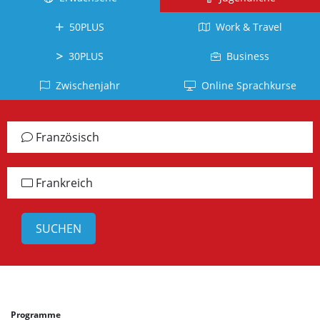
Kuba
Kanada
Tahiti
Brasilien
Ecuador
50PLUS
Work & Travel
Neuseeland
La
Deutsch
Réunion
Kolumbien
Südafrika
Deutschland
30PLUS
Business
Belgien
Dominikanische
Irland
Japanisch
Zwischenjahr
Online Sprachkurse
Republik
Arabisch
Schottland
Japan
Chile
Jordanien
Jamaika
Vietnamesisch
Französisch
Peru
Türkisch
alle
Vietnam
Panama
Länder
Türkei
Russisch
Frankreich
alle
Griechisch
Lettland
Länder
Griechenland
Chinesisch
China
Taiwan
Koreanisch
Programme